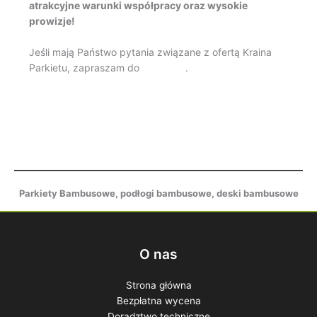
atrakcyjne warunki współpracy oraz wysokie
prowizje!
Jeśli mają Państwo pytania związane z ofertą Kraina
Parkietu, zapraszam do
kontaktu
.
Parkiety Bambusowe, podłogi bambusowe, deski bambusowe
O nas
Strona główna
Bezpłatna wycena
Doradztwo techniczne