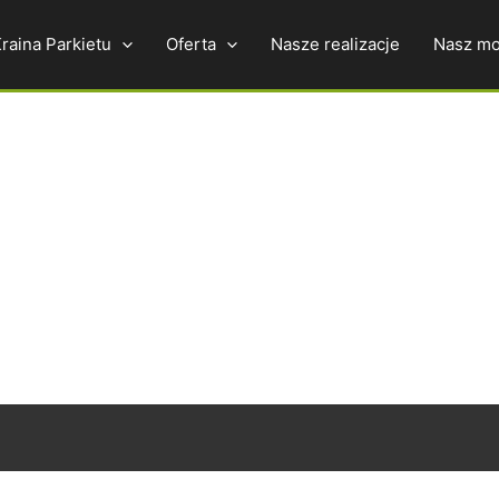
raina Parkietu
Oferta
Nasze realizacje
Nasz mo