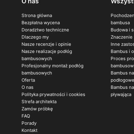
O nas
Wszyst
Strona główna
Pochodzen
Bezpłatna wycena
bambusa
Doradztwo techniczne
Budowa i s
Dlaczego my
Znaczenie
Nasze recenzje i opinie
Inne zast
Nasze realizacje podłóg
Bambus i 
bambusowych
Proces pro
Profesjonalny montaż podłóg
bambusow
bambusowych
Bambus na
Oferta
podłogow
O nas
Bambus na 
Polityka prywatności i cookies
pływająca
Strefa architekta
Zamów próbkę
FAQ
Porady
Kontakt