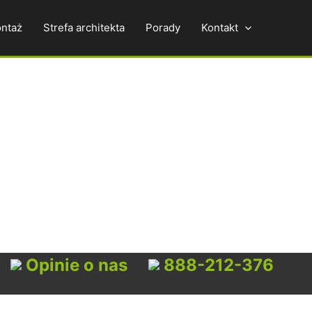
ntaż
Strefa architekta
Porady
Kontakt
Opinie o nas
888-212-376