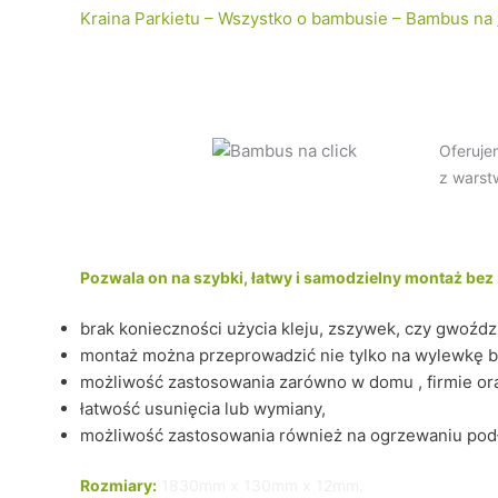
Kraina Parkietu – Wszystko o bambusie – Bambus na „
Oferuje
z warst
Pozwala on na szybki, łatwy i samodzielny montaż bez 
brak konieczności użycia kleju, zszywek, czy gwoźdz
montaż można przeprowadzić nie tylko na wylewkę beto
możliwość zastosowania zarówno w domu , firmie ora
łatwość usunięcia lub wymiany,
możliwość zastosowania również na ogrzewaniu po
Rozmiary:
1830mm x 130mm x 12mm.