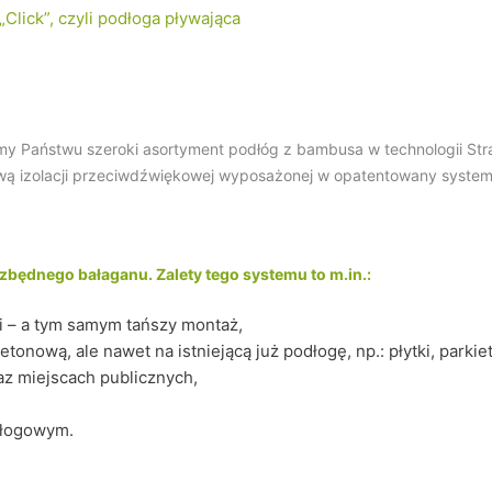
Click”, czyli podłoga pływająca
my Państwu szeroki asortyment podłóg z bambusa w technologii Str
wą izolacji przeciwdźwiękowej wyposażonej w opatentowany system
zbędnego bałaganu. Zalety tego systemu to m.in.:
i – a tym samym tańszy montaż,
nową, ale nawet na istniejącą już podłogę, np.: płytki, parkiet
z miejscach publicznych,
dłogowym.