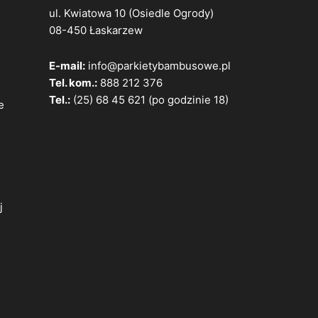
ul. Kwiatowa 10 (Osiedle Ogrody)
08-450 Łaskarzew
E-mail:
info@parkietybambusowe.pl
Tel. kom.:
888 212 376
e
Tel.:
(25) 68 45 621
(po godzinie 18)
e
j