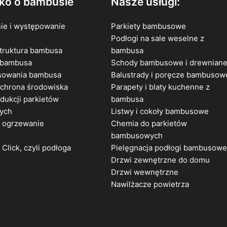
ko o bambusie
Nasze usługi:
ie i występowanie
Parkiety bambusowe
Podłogi na sale weselne z
truktura bambusa
bambusa
 bambusa
Schody bambusowe i drewnian
osowania bambusa
Balustrady i poręcze bambusow
ochrona środowiska
Parapety i blaty kuchenne z
dukcji parkietów
bambusa
ych
Listwy i cokoły bambusowe
 ogrzewanie
Chemia do parkietów
e
bambusowych
Click, czyli podłoga
Pielęgnacja podłogi bambusowe
Drzwi zewnętrzne do domu
Drzwi wewnętrzne
Nawilżacze powietrza